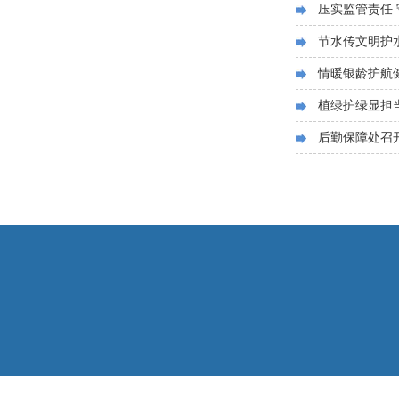
压实监管责任 
节水传文明护水
情暖银龄护航健
植绿护绿显担当
后勤保障处召