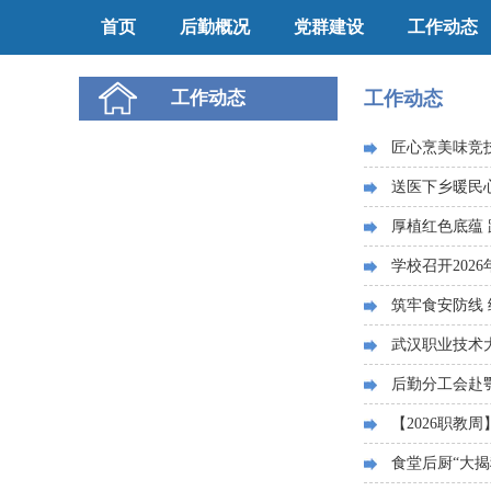
首页
后勤概况
党群建设
工作动态
工作动态
工作动态
匠心烹美味竞技
送医下乡暖民心
厚植红色底蕴 
学校召开202
筑牢食安防线
武汉职业技术
后勤分工会赴
【2026职教
食堂后厨“大揭