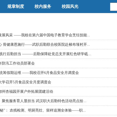
规章制度
校内服务
校园风光
展风采 ——我校在第六届中国电子教育学会烹饪技能...
 骨健康恩施行——武职后勤联合校医院赴梭布垭村开...
践行后勤担当 ———后勤保障处党总支开展红色研学砥...
6年防汛工作动员部署会
 统筹假期运维 ——我校召开6月食品安全月调度会
大学召开5月食品安全月度调度会
鄂州杏福园开展户外拓展团建活动
周】聚焦服务育人显担当 武汉职大后勤特色活动亮点纷...
秘”： 农残检测、明厨亮灶、留样追溯全体验——职...