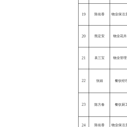
19
陈佑香
物业保洁
20
熊定安
物业花卉
21
袁三宝
物业管理
22
张娟
餐饮经
23
陈方春
餐饮厨
24
陈佑香
物业保洁