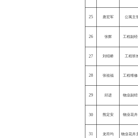
25
唐宏军
公寓主
26
张辉
工程副经
27
刘绍桥
工程班
28
张祖福
工程维修
29
邱进
物业副经
30
熊定安
物业花卉
31
龙符均
物业花卉