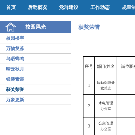
首页
后勤概况
党群建设
工作动态
规章
校园风光
获奖荣誉
校园楼宇
万物复苏
鸟语蝉鸣
序号
部门/姓名
岗位职
晴云秋月
银装素裹
后勤保障处
1
党总支
获奖荣誉
万象更新
水电管理
2
办公室
公寓管理
3
办公室