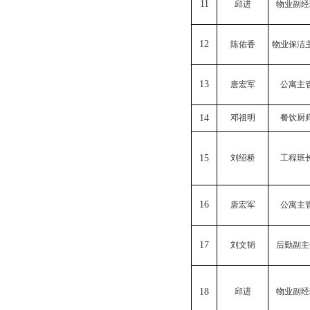
11
邱进
物业副经
12
陈佑香
物业保洁
13
唐宏军
公寓主
14
邓祖明
餐饮厨
15
刘绍桥
工程班
16
唐宏军
公寓主
17
刘文韬
后勤副主
18
邱进
物业副经