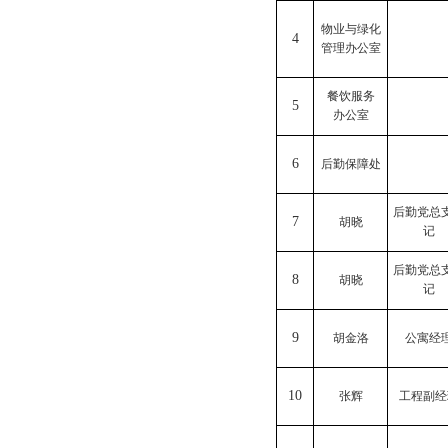
物业与绿化
4
管理办公室
餐饮服务
5
办公室
6
后勤保障处
后勤党总
7
胡晓
记
后勤党总
8
胡晓
记
9
胡金洛
公寓经
10
张辉
工程副经