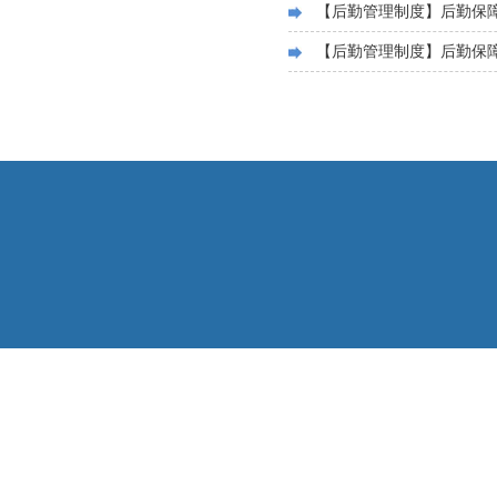
【后勤管理制度】后勤保
【后勤管理制度】后勤保