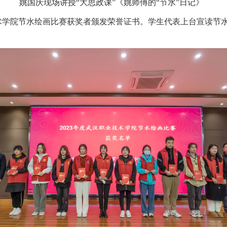
姚国庆现场讲授“大思政课”《姚师傅的“节水”日记》
技术学院节水绘画比赛获奖者颁发荣誉证书。学生代表上台宣读节