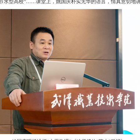
北省节水型高校”……课堂上，姚国庆朴实无华的语言，情真意切